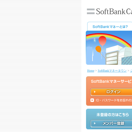
Home
>
SoftBankマネータウン
>